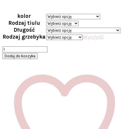
kolor
Rodzaj tiulu
Długość
Rodzaj grzebyka
Wyczyść
ilość
Dwuwarstwowy
Dodaj do koszyka
welon
zasłaniający
twarz
z
perełkami
Elvaria