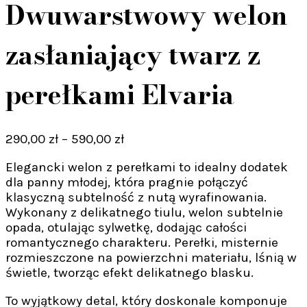
Dwuwarstwowy welon
zasłaniający twarz z
perełkami Elvaria
Zakres
290,00
zł
–
590,00
zł
cen:
Elegancki welon z perełkami to idealny dodatek
od
dla panny młodej, która pragnie połączyć
290,00 zł
klasyczną subtelność z nutą wyrafinowania.
do
Wykonany z delikatnego tiulu, welon subtelnie
590,00 zł
opada, otulając sylwetkę, dodając całości
romantycznego charakteru. Perełki, misternie
rozmieszczone na powierzchni materiału, lśnią w
świetle, tworząc efekt delikatnego blasku.
To wyjątkowy detal, który doskonale komponuje