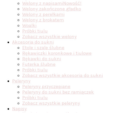
Welony z napisami
Nowość!
Welony zakończone gładko
Welony z perełkami
Welony z brokatem
Woalki
Próbki tiulu
Zobacz wszystkie welony
Akcesoria do sukni
Etole i szale ślubne
Rękawiczki koronkowe i tiulowe
Rękawki do sukni
Futerka ślubne
Próbki tiulu
Zobacz wszystkie akcesoria do sukni
Peleryny
Peleryny przyczepiane
Peleryny do sukni bez ramiączek
Próbki tiulu
Zobacz wszystkie peleryny
Napisy