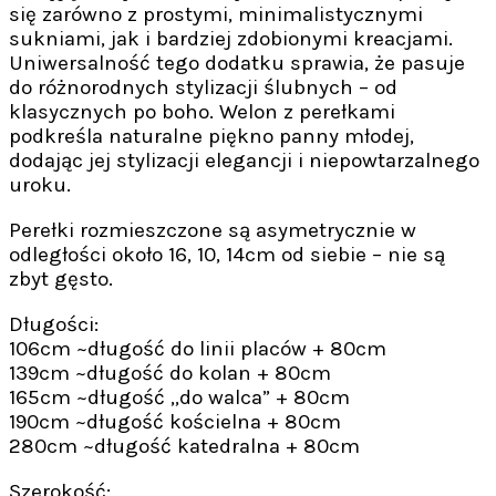
się zarówno z prostymi, minimalistycznymi
sukniami, jak i bardziej zdobionymi kreacjami.
Uniwersalność tego dodatku sprawia, że pasuje
do różnorodnych stylizacji ślubnych – od
klasycznych po boho. Welon z perełkami
podkreśla naturalne piękno panny młodej,
dodając jej stylizacji elegancji i niepowtarzalnego
uroku.
Perełki rozmieszczone są asymetrycznie w
odległości około 16, 10, 14cm od siebie – nie są
zbyt gęsto.
Długości:
106cm ~długość do linii placów + 80cm
139cm ~długość do kolan + 80cm
165cm ~długość „do walca” + 80cm
190cm ~długość kościelna + 80cm
280cm ~długość katedralna + 80cm
Szerokość: