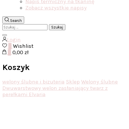
Napis termiczny na tkaninę
Zobacz wszystkie napisy
Search
Szukaj:
Login
0
Wishlist
0
0,00 zł
Koszyk
welony ślubne i bizuteria
Sklep
Welony ślubne
Dwuwarstwowy welon zasłaniający twarz z
perełkami Elvaria