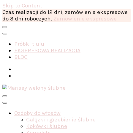
Skip to Content
Czas realizacji do 12 dni, zamówienia ekspresowe
do 3 dni roboczych.
Zamowienie ekspresowe
Próbki tiulu
EKSPRESOWA REALIZACJA
BLOG
Ozdoby do włosów
Gałązki i grzebienie ślubne
Kokówki ślubne
Komplety