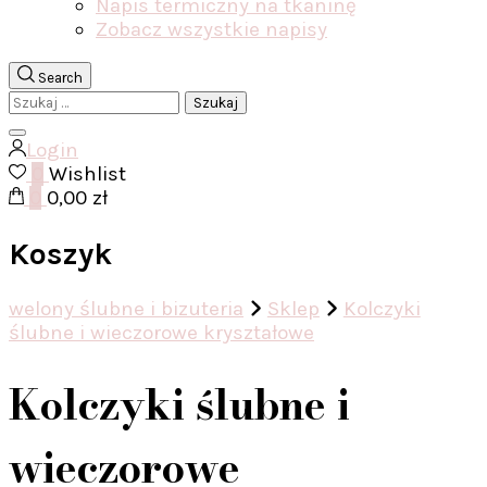
Napis termiczny na tkaninę
Zobacz wszystkie napisy
Search
Szukaj:
Login
0
Wishlist
0
0,00 zł
Koszyk
welony ślubne i bizuteria
Sklep
Kolczyki
ślubne i wieczorowe kryształowe
Kolczyki ślubne i
wieczorowe