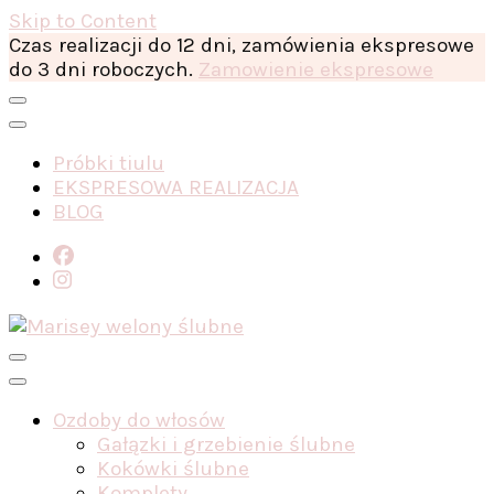
Skip to Content
Czas realizacji do 12 dni, zamówienia ekspresowe
do 3 dni roboczych.
Zamowienie ekspresowe
Próbki tiulu
EKSPRESOWA REALIZACJA
BLOG
Ozdoby do włosów
Gałązki i grzebienie ślubne
Kokówki ślubne
Komplety