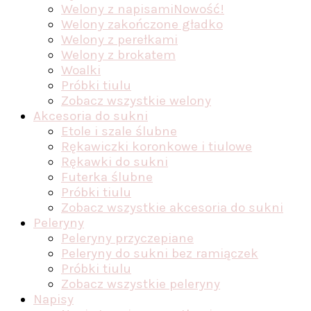
Welony z napisami
Nowość!
Welony zakończone gładko
Welony z perełkami
Welony z brokatem
Woalki
Próbki tiulu
Zobacz wszystkie welony
Akcesoria do sukni
Etole i szale ślubne
Rękawiczki koronkowe i tiulowe
Rękawki do sukni
Futerka ślubne
Próbki tiulu
Zobacz wszystkie akcesoria do sukni
Peleryny
Peleryny przyczepiane
Peleryny do sukni bez ramiączek
Próbki tiulu
Zobacz wszystkie peleryny
Napisy