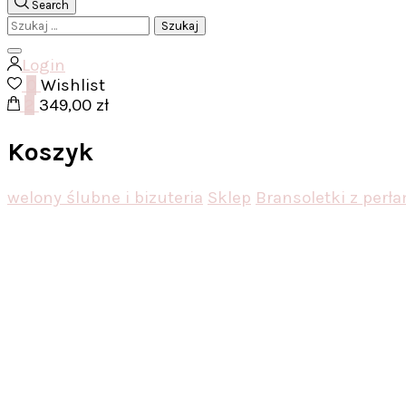
Search
Szukaj:
Login
0
Wishlist
2
349,00 zł
Koszyk
welony ślubne i bizuteria
Sklep
Bransoletki z perł