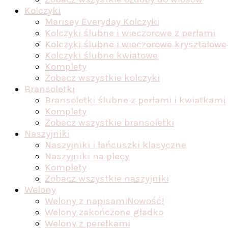
Kolczyki
Marisey Everyday Kolczyki
Kolczyki ślubne i wieczorowe z perłami
Kolczyki ślubne i wieczorowe kryształowe
Kolczyki ślubne kwiatowe
Komplety
Zobacz wszystkie kolczyki
Bransoletki
Bransoletki ślubne z perłami i kwiatkami
Komplety
Zobacz wszystkie bransoletki
Naszyjniki
Naszyjniki i łańcuszki klasyczne
Naszyjniki na plecy
Komplety
Zobacz wszystkie naszyjniki
Welony
Welony z napisami
Nowość!
Welony zakończone gładko
Welony z perełkami