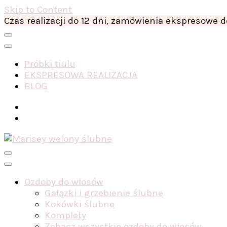
Skip to Content
Czas realizacji do 12 dni, zamówienia ekspresowe d
Próbki tiulu
EKSPRESOWA REALIZACJA
BLOG
Ozdoby do włosów
Gałązki i grzebienie ślubne
Kokówki ślubne
Komplety
Zobacz wszystkie ozdoby do włosów