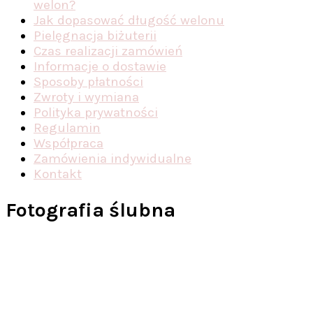
welon?
Jak dopasować długość welonu
Pielęgnacja biżuterii
Czas realizacji zamówień
Informacje o dostawie
Sposoby płatności
Zwroty i wymiana
Polityka prywatności
Regulamin
Współpraca
Zamówienia indywidualne
Kontakt
Fotografia ślubna