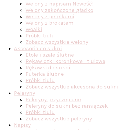
Welony z napisami
Nowość!
Welony zakończone gładko
Welony z perełkami
Welony z brokatem
Woalki
Próbki tiulu
Zobacz wszystkie welony
Akcesoria do sukni
Etole i szale ślubne
Rękawiczki koronkowe i tiulowe
Rękawki do sukni
Futerka ślubne
Próbki tiulu
Zobacz wszystkie akcesoria do sukni
Peleryny
Peleryny przyczepiane
Peleryny do sukni bez ramiączek
Próbki tiulu
Zobacz wszystkie peleryny
Napisy