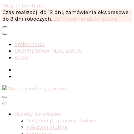
Skip to Content
Czas realizacji do 12 dni, zamówienia ekspresowe
do 3 dni roboczych.
Zamowienie ekspresowe
Próbki tiulu
EKSPRESOWA REALIZACJA
BLOG
Ozdoby do włosów
Gałązki i grzebienie ślubne
Kokówki ślubne
Komplety