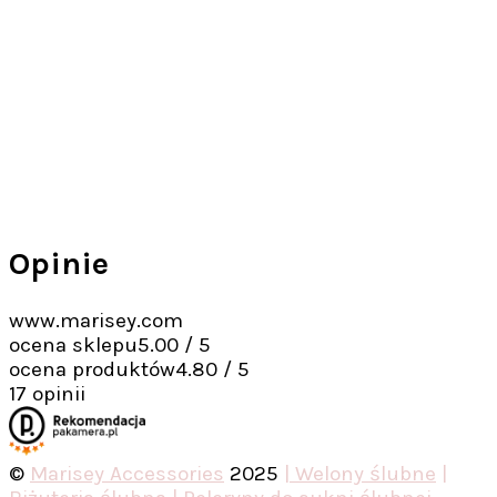
Opinie
www.marisey.com
ocena sklepu
5.00 / 5
ocena produktów
4.80 / 5
17 opinii
©
Marisey Accessories
2025
| Welony ślubne
|