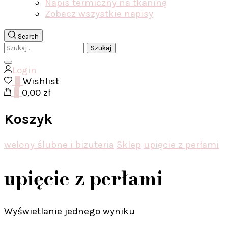
Napis termiczny na tkaninę
Zobacz wszystkie napisy
Search
Szukaj:
Login
0
Wishlist
0
0,00 zł
Koszyk
welony ślubne i bizuteria
Sklep
upięcie z perłami
upięcie z perłami
Wyświetlanie jednego wyniku