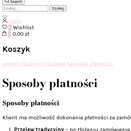
Search
Szukaj:
Login
0
Wishlist
0
0,00 zł
Koszyk
welony ślubne i bizuteria
Sposoby płatności
Sposoby płatności
Sposoby płatności
Klient ma możliwość dokonania płatności za zamów
Przelew tradycyjny
– po złożeniu zamówienia,