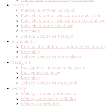
Kolczyki
Marisey Everyday Kolczyki
Kolczyki ślubne i wieczorowe z perłami
Kolczyki ślubne i wieczorowe kryształowe
Kolczyki ślubne kwiatowe
Komplety
Zobacz wszystkie kolczyki
Bransoletki
Bransoletki ślubne z perłami i kwiatkami
Komplety
Zobacz wszystkie bransoletki
Naszyjniki
Naszyjniki i łańcuszki klasyczne
Naszyjniki na plecy
Komplety
Zobacz wszystkie naszyjniki
Welony
Welony z napisami
Nowość!
Welony zakończone gładko
Welony z perełkami