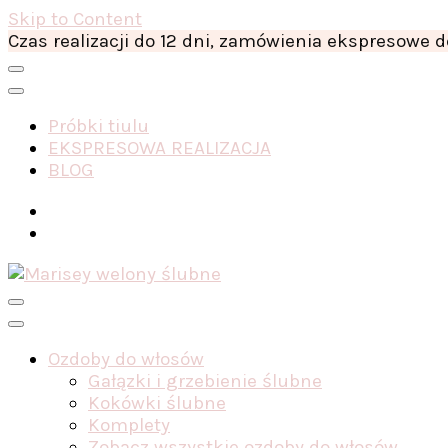
Skip to Content
Czas realizacji do 12 dni, zamówienia ekspresowe d
Próbki tiulu
EKSPRESOWA REALIZACJA
BLOG
Ozdoby do włosów
Gałązki i grzebienie ślubne
Kokówki ślubne
Komplety
Zobacz wszystkie ozdoby do włosów