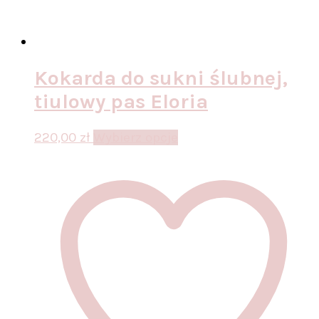
Kokarda do sukni ślubnej,
tiulowy pas Eloria
Ten
220,00
zł
Wybierz opcje
produkt
ma
wiele
wariantów.
Opcje
można
wybrać
na
stronie
produktu