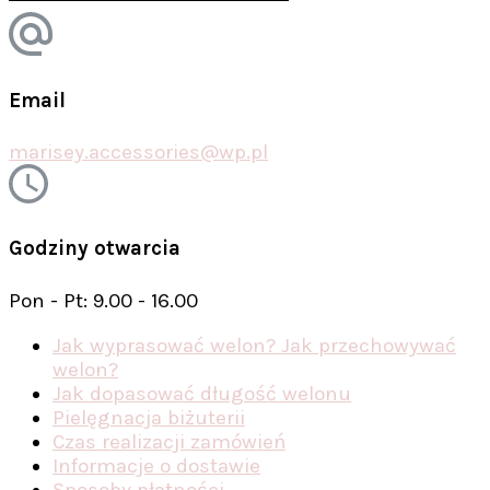
Email
marisey.accessories@wp.pl
Godziny otwarcia
Pon - Pt: 9.00 - 16.00
Jak wyprasować welon? Jak przechowywać
welon?
Jak dopasować długość welonu
Pielęgnacja biżuterii
Czas realizacji zamówień
Informacje o dostawie
Sposoby płatności