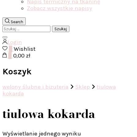
Napis termiczny na tkaninę
Zobacz wszystkie napisy
Search
Szukaj:
Login
0
Wishlist
0
0,00 zł
Koszyk
welony ślubne i bizuteria
Sklep
tiulowa
kokarda
tiulowa kokarda
Wyświetlanie jednego wyniku