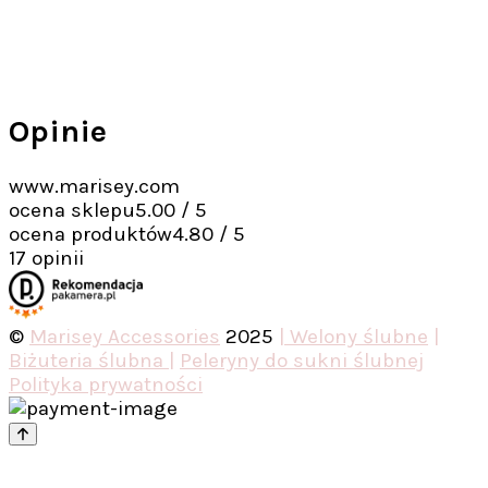
Opinie
www.marisey.com
ocena sklepu
5.00 / 5
ocena produktów
4.80 / 5
17 opinii
©
Marisey Accessories
2025
| Welony ślubne
|
Biżuteria ślubna |
Peleryny do sukni ślubnej
Polityka prywatności