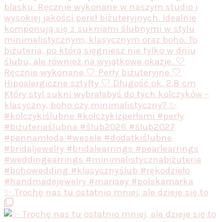
✨ Trochę nas tu ostatnio mniej, ale dzieje się to