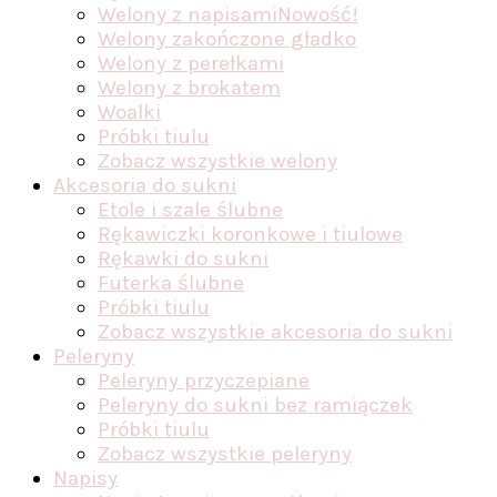
Welony z napisami
Nowość!
Welony zakończone gładko
Welony z perełkami
Welony z brokatem
Woalki
Próbki tiulu
Zobacz wszystkie welony
Akcesoria do sukni
Etole i szale ślubne
Rękawiczki koronkowe i tiulowe
Rękawki do sukni
Futerka ślubne
Próbki tiulu
Zobacz wszystkie akcesoria do sukni
Peleryny
Peleryny przyczepiane
Peleryny do sukni bez ramiączek
Próbki tiulu
Zobacz wszystkie peleryny
Napisy