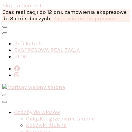
Skip to Content
Czas realizacji do 12 dni, zamówienia ekspresowe
do 3 dni roboczych.
Zamowienie ekspresowe
Próbki tiulu
EKSPRESOWA REALIZACJA
BLOG
Ozdoby do włosów
Gałązki i grzebienie ślubne
Kokówki ślubne
Komplety