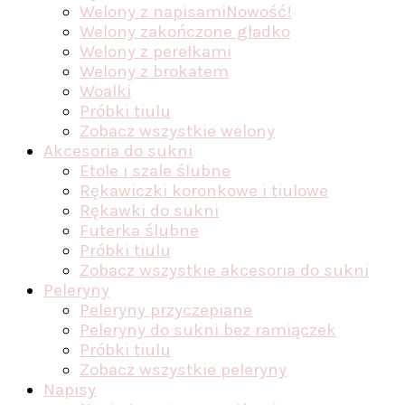
Welony z napisami
Nowość!
Welony zakończone gładko
Welony z perełkami
Welony z brokatem
Woalki
Próbki tiulu
Zobacz wszystkie welony
Akcesoria do sukni
Etole i szale ślubne
Rękawiczki koronkowe i tiulowe
Rękawki do sukni
Futerka ślubne
Próbki tiulu
Zobacz wszystkie akcesoria do sukni
Peleryny
Peleryny przyczepiane
Peleryny do sukni bez ramiączek
Próbki tiulu
Zobacz wszystkie peleryny
Napisy