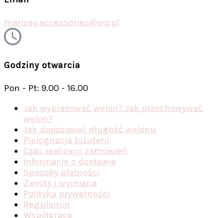
marisey.accessories@wp.pl
Godziny otwarcia
Pon - Pt: 9.00 - 16.00
Jak wyprasować welon? Jak przechowywać
welon?
Jak dopasować długość welonu
Pielęgnacja biżuterii
Czas realizacji zamówień
Informacje o dostawie
Sposoby płatności
Zwroty i wymiana
Polityka prywatności
Regulamin
Współpraca