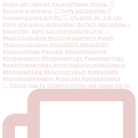
✨ Trochę nas tu ostatnio mniej, ale dzieje się to