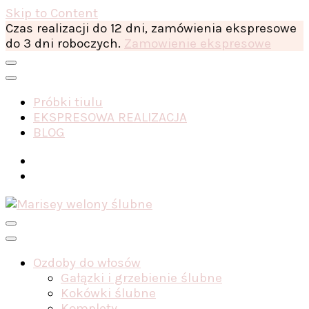
Skip to Content
Czas realizacji do 12 dni, zamówienia ekspresowe
do 3 dni roboczych.
Zamowienie ekspresowe
Próbki tiulu
EKSPRESOWA REALIZACJA
BLOG
Ozdoby do włosów
Gałązki i grzebienie ślubne
Kokówki ślubne
Komplety