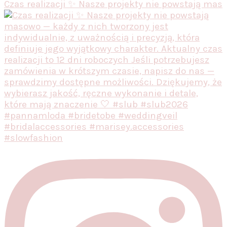
Czas realizacji ✨ Nasze projekty nie powstają mas