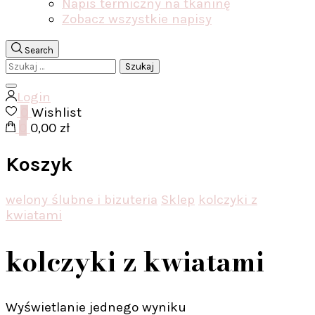
Napis termiczny na tkaninę
Zobacz wszystkie napisy
Search
Szukaj:
Login
0
Wishlist
0
0,00 zł
Koszyk
welony ślubne i bizuteria
Sklep
kolczyki z
kwiatami
kolczyki z kwiatami
Wyświetlanie jednego wyniku