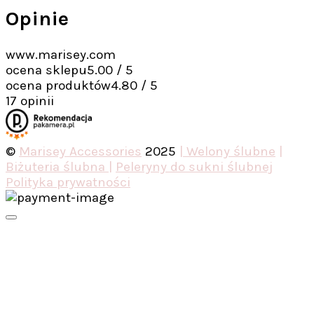
Opinie
www.marisey.com
ocena sklepu
5.00 / 5
ocena produktów
4.80 / 5
17 opinii
©
Marisey Accessories
2025
| Welony ślubne
|
Biżuteria ślubna |
Peleryny do sukni ślubnej
Polityka prywatności