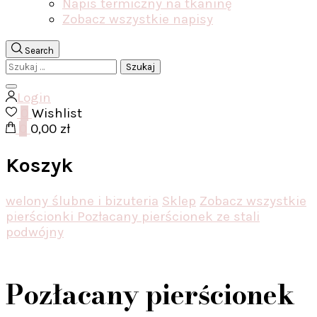
Napis termiczny na tkaninę
Zobacz wszystkie napisy
Search
Szukaj:
Login
0
Wishlist
0
0,00 zł
Koszyk
welony ślubne i bizuteria
Sklep
Zobacz wszystkie
pierścionki
Pozłacany pierścionek ze stali
podwójny
Pozłacany pierścionek