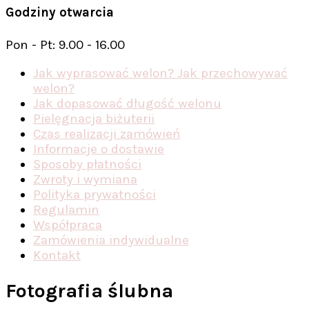
Godziny otwarcia
Pon - Pt: 9.00 - 16.00
Jak wyprasować welon? Jak przechowywać
welon?
Jak dopasować długość welonu
Pielęgnacja biżuterii
Czas realizacji zamówień
Informacje o dostawie
Sposoby płatności
Zwroty i wymiana
Polityka prywatności
Regulamin
Współpraca
Zamówienia indywidualne
Kontakt
Fotografia ślubna