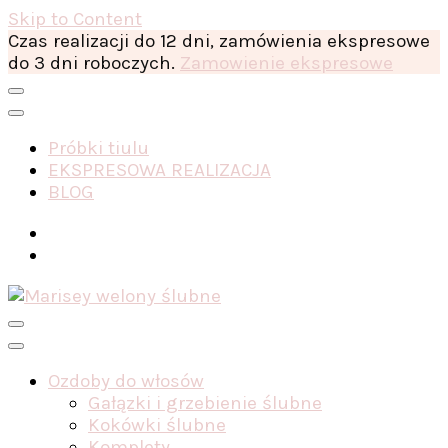
Skip to Content
Czas realizacji do 12 dni, zamówienia ekspresowe
do 3 dni roboczych.
Zamowienie ekspresowe
Próbki tiulu
EKSPRESOWA REALIZACJA
BLOG
Ozdoby do włosów
Gałązki i grzebienie ślubne
Kokówki ślubne
Komplety