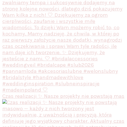
Czas realizacji ✨ Nasze projekty nie powstają mas