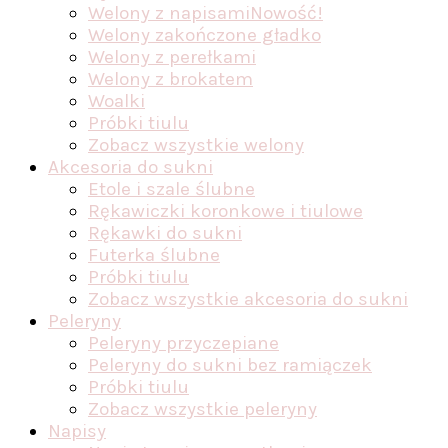
Welony z napisami
Nowość!
Welony zakończone gładko
Welony z perełkami
Welony z brokatem
Woalki
Próbki tiulu
Zobacz wszystkie welony
Akcesoria do sukni
Etole i szale ślubne
Rękawiczki koronkowe i tiulowe
Rękawki do sukni
Futerka ślubne
Próbki tiulu
Zobacz wszystkie akcesoria do sukni
Peleryny
Peleryny przyczepiane
Peleryny do sukni bez ramiączek
Próbki tiulu
Zobacz wszystkie peleryny
Napisy