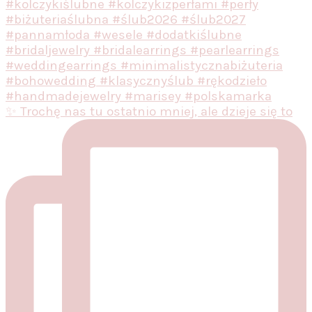
✨ Trochę nas tu ostatnio mniej, ale dzieje się to