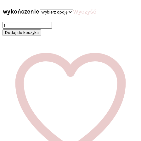
wykończenie
Wyczyść
ilość
Pozłacany
Dodaj do koszyka
pierścionek
ze
stali
podwójny