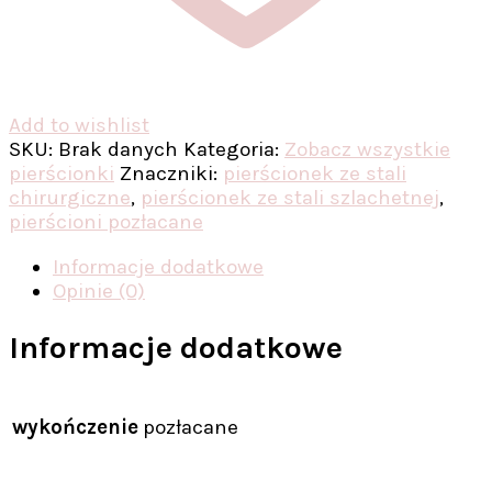
Add to wishlist
SKU:
Brak danych
Kategoria:
Zobacz wszystkie
pierścionki
Znaczniki:
pierścionek ze stali
chirurgiczne
,
pierścionek ze stali szlachetnej
,
pierścioni pozłacane
Informacje dodatkowe
Opinie (0)
Informacje dodatkowe
wykończenie
pozłacane