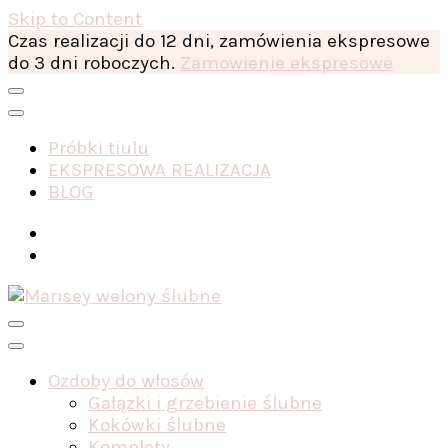
Skip to Content
Czas realizacji do 12 dni, zamówienia ekspresowe
do 3 dni roboczych.
Zamowienie ekspresowe
Próbki tiulu
EKSPRESOWA REALIZACJA
BLOG
Ozdoby do włosów
Gałązki i grzebienie ślubne
Kokówki ślubne
Komplety