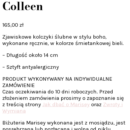
Colleen
165,00
zł
Zjawiskowe kolczyki ślubne w stylu boho,
wykonane ręcznie, w kolorze śmietankowej bieli.
– Długość około 14 cm
– Sztyft antyalergiczny
PRODUKT WYKONYWANY NA INDYWIDUALNE
ZAMÓWIENIE
Czas oczekiwania do 10 dni roboczych. Przed
złożeniem zamówienia prosimy o zapoznanie się
z treścią strony
Jak dbać o Marisey
oraz
Zwroty i
Wymiana
Biżuteria Marisey wykonana jest z mosiądzu, jest
posrebrzana lub pozłacana i wolna od niklu