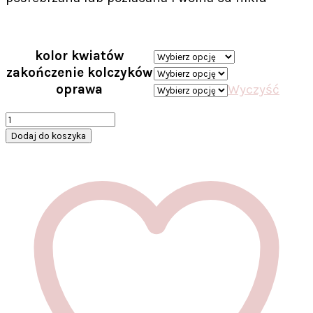
kolor kwiatów
zakończenie kolczyków
oprawa
Wyczyść
ilość
Kwiatowe
Dodaj do koszyka
kolczyki
ślubne
w
stylu
boho
Colleen