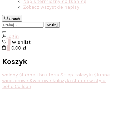
Napis termiczny na tkaninę
Zobacz wszystkie napisy
Search
Szukaj:
Login
0
Wishlist
0
0,00 zł
Koszyk
welony ślubne i bizuteria
Sklep
kolczyki ślubne i
wieczorowe
Kwiatowe kolczyki ślubne w stylu
boho Colleen