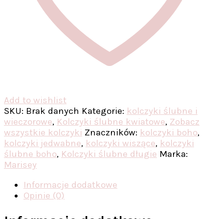
Add to wishlist
SKU:
Brak danych
Kategorie:
kolczyki ślubne i
wieczorowe
,
Kolczyki ślubne kwiatowe
,
Zobacz
wszystkie kolczyki
Znaczników:
kolczyki boho
,
kolczyki jedwabne
,
kolczyki wiszące
,
kolczyki
ślubne boho
,
Kolczyki ślubne długie
Marka:
Marisey
Informacje dodatkowe
Opinie (0)