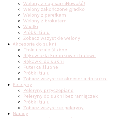
Welony z napisami
Nowość!
Welony zakończone gładko
Welony z perełkami
Welony z brokatem
Woalki
Próbki tiulu
Zobacz wszystkie welony
Akcesoria do sukni
Etole i szale ślubne
Rękawiczki koronkowe i tiulowe
Rękawki do sukni
Futerka ślubne
Próbki tiulu
Zobacz wszystkie akcesoria do sukni
Peleryny
Peleryny przyczepiane
Peleryny do sukni bez ramiączek
Próbki tiulu
Zobacz wszystkie peleryny
Napisy